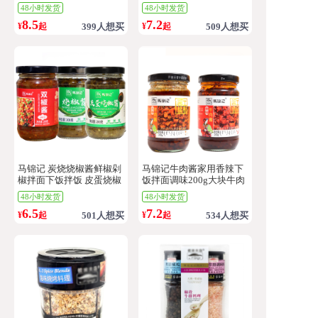
火锅蘸料调味酱料拌饭佐
48小时发货
48小时发货
料 200g
8.5
7.2
¥
起
399人想买
¥
起
509人想买
马锦记 炭烧烧椒酱鲜椒剁
马锦记牛肉酱家用香辣下
椒拌面下饭拌饭 皮蛋烧椒
饭拌面调味200g大块牛肉
酱 香辣双椒酱下饭菜 解腻
肉酱辣椒酱
48小时发货
48小时发货
蘸酱200g
6.5
7.2
¥
起
501人想买
¥
起
534人想买