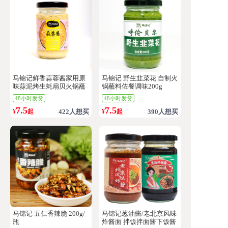
马锦记鲜香蒜蓉酱家用原
马锦记 野生韭菜花 自制火
味蒜泥烤生蚝扇贝火锅蘸
锅蘸料佐餐调味200g
料紫皮蒜火锅调料
48小时发货
48小时发货
7.5
7.5
¥
起
422人想买
¥
起
390人想买
马锦记 五仁香辣脆 200g/
马锦记葱油酱/老北京风味
瓶
炸酱面 拌饭拌面酱下饭酱