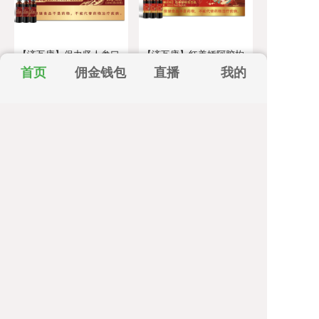
【济互康】保力坚人参口
【济互康】红美娇阿胶枸
服液 300ml (10m/支*30
杞口服液 300ml(10ml/支
首页
佣金钱包
直播
我的
支)/盒
*30支)/盒
48小时发货
48小时发货
49.8
49.8
¥
起
214人想买
¥
起
199人想买
NFC不老莓浓缩原浆汁
【杞梦康】NFC桑葚原浆
鲜果鲜榨新疆桑葚原汁
48小时发货
48小时发货
33
45
¥
起
385人想买
¥
起
381人想买