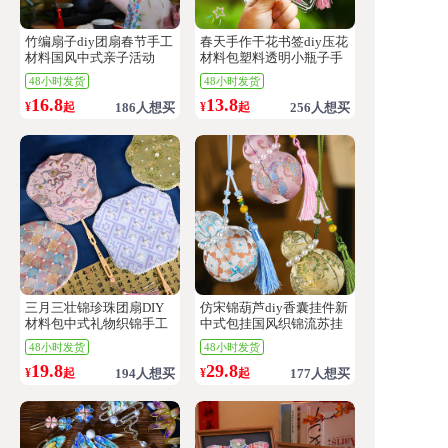
竹编扇子diy团扇春节手工
春天手作干花书签diy压花
材料国风中式亲子活动
材料包塑料透明小瓶子手
工自制植物标本
48小时发货
48小时发货
16.8
13.8
¥
起
186人想买
¥
起
256人想买
三月三壮锦珍珠团扇DIY
仿宋锦葫芦diy香囊挂件新
材料包中式礼物织锦手工
中式包挂国风织锦流苏挂
扇子
饰
48小时发货
48小时发货
19.8
29.8
¥
起
194人想买
¥
起
177人想买