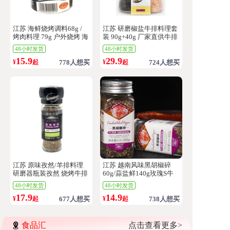
江苏 海鲜烧烤调料68g /
江苏 研磨椒盐牛排料理套
烤肉料理 79g 户外烧烤 海
装 90g+40g 厂家直供牛排
味烤鱼贝类调味料撒料
意面烧烤西餐咖啡厅健身
48小时发货
48小时发货
【产地直发 只卖正品】
调料【产地直发 只卖正
15.9
29.9
品】
¥
起
778人想买
¥
起
724人想买
江苏 原味孜然/羊排料理
江苏 越南风味黑胡椒碎
研磨器瓶装孜然 烧烤牛排
60g/蒜盐鲜140g玫瑰S牛
西餐 意面羊肉串香料调料
排意面烧烤沙拉炒菜炖汤
48小时发货
48小时发货
调味品【产地直发 只卖正
中西餐复合调味料【产地
17.9
14.9
品】
直发 只卖正品】
¥
起
677人想买
¥
起
738人想买
食品汇
点击查看更多>