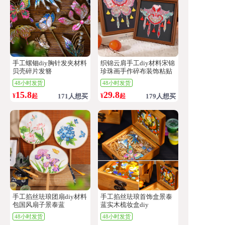
手工螺钿diy胸针发夹材料
织锦云肩手工diy材料宋锦
贝壳碎片发簪
珍珠画手作碎布装饰粘贴
画摆台
48小时发货
48小时发货
15.8
29.8
¥
起
171人想买
¥
起
179人想买
手工掐丝珐琅团扇diy材料
手工掐丝珐琅首饰盒景泰
包国风扇子景泰蓝
蓝实木梳妆盒diy
48小时发货
48小时发货