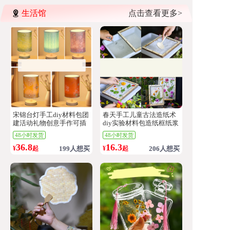
生活馆
点击查看更多>
宋锦台灯手工diy材料包团
春天手工儿童古法造纸术
建活动礼物创意手作可插
diy实验材料包造纸框纸浆
电织锦小夜灯
亲子暖场
48小时发货
48小时发货
36.8
16.3
¥
起
199人想买
¥
起
206人想买