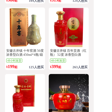
¥
起
104人想买
¥
起
124人想买
安徽古井镇 十年窖酒 50度
安徽古井镇 百年贡酒（红
浓香型白酒 450ml*4瓶/箱
瓶） 52度 浓香型白酒
500ml*6瓶/箱
48小时发货
48小时发货
199
399
¥
起
125人想买
¥
起
263人想买