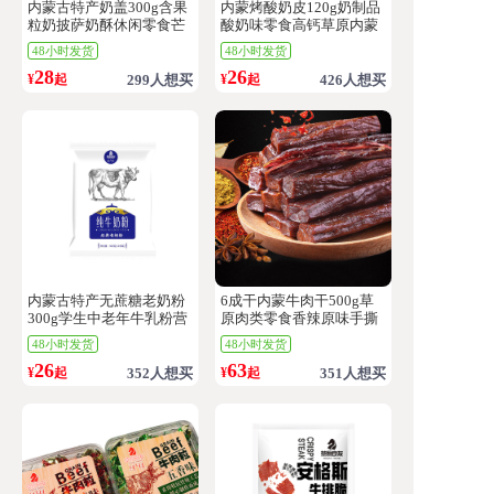
内蒙古特产奶盖300g含果
内蒙烤酸奶皮120g奶制品
粒奶披萨奶酥休闲零食芒
酸奶味零食高钙草原内蒙
果味奶制品真空装
古休闲解馋小零食
48小时发货
48小时发货
28
26
¥
起
299人想买
¥
起
426人想买
内蒙古特产无蔗糖老奶粉
6成干内蒙牛肉干500g草
300g学生中老年牛乳粉营
原肉类零食香辣原味手撕
养早餐牛奶粉
风干牛肉开袋即食
48小时发货
48小时发货
26
63
¥
起
352人想买
¥
起
351人想买