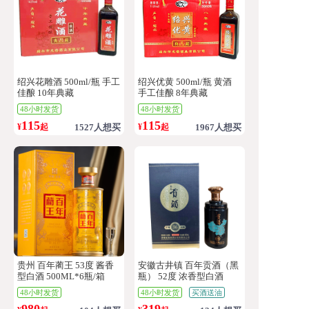
绍兴花雕酒 500ml/瓶 手工
绍兴优黄 500ml/瓶 黄酒
佳酿 10年典藏
手工佳酿 8年典藏
48小时发货
48小时发货
115
115
¥
起
1527人想买
¥
起
1967人想买
贵州 百年蔺王 53度 酱香
安徽古井镇 百年贡酒（黑
型白酒 500ML*6瓶/箱
瓶） 52度 浓香型白酒
500ml*6瓶/箱
48小时发货
48小时发货
买酒送油
980
319