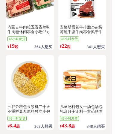
内蒙古牛肉粒五香香辣味
安格斯雪花牛排脆25g/袋
牛肉糖休闲零食小吃95g
薄脆手撕牛肉零食风干牛
独立包装盒装牛肉
脆片解馋零食
48小时发货
48小时发货
19
22
¥
起
364人想买
¥
起
341人想买
五谷杂粮包豆浆机二十天
儿童汤料包女士汤包汤包
不重样豆浆原料独立小包
礼盒月子汤料干货药膳养
装
生炖汤料四神汤
48小时发货
48小时发货
6.4
43.8
¥
起
363人想买
¥
起
348人想买