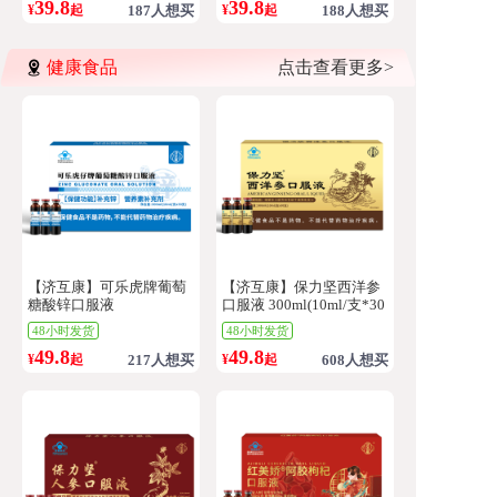
39.8
39.8
¥
起
187人想买
¥
起
188人想买
健康食品
点击查看更多>
【济互康】可乐虎牌葡萄
【济互康】保力坚西洋参
糖酸锌口服液
口服液 300ml(10ml/支*30
300ml(10ml/支*30支）/盒
支)/盒
48小时发货
48小时发货
49.8
49.8
¥
起
217人想买
¥
起
608人想买