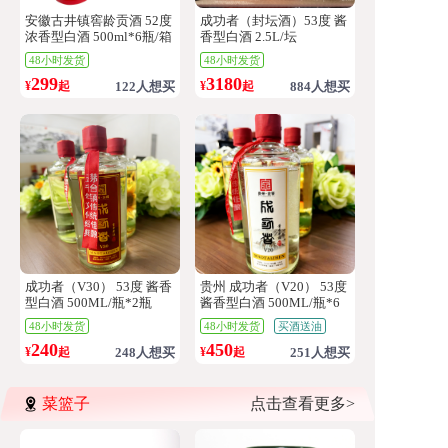
安徽古井镇窖龄贡酒 52度
成功者（封坛酒）53度 酱
浓香型白酒 500ml*6瓶/箱
香型白酒 2.5L/坛
48小时发货
48小时发货
299
3180
¥
起
122人想买
¥
起
884人想买
成功者（V30） 53度 酱香
贵州 成功者（V20） 53度
型白酒 500ML/瓶*2瓶
酱香型白酒 500ML/瓶*6
瓶
48小时发货
48小时发货
买酒送油
240
450
¥
起
248人想买
¥
起
251人想买
菜篮子
点击查看更多>