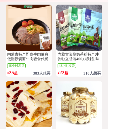
内蒙古特产即食牛肉健身
内蒙古炭烧奶茶粉特产冲
低脂原切酱牛肉轻食代餐
饮独立袋装400g咸味甜味
饱腹熟食五香袋装
红枣味冲调饮品
48小时发货
48小时发货
25
22
¥
起
383人想买
¥
起
310人想买