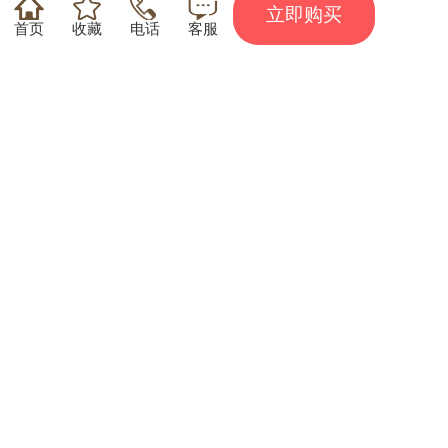
留 言：
立即购买
联系电话：
相关推荐
发送留言
绍兴花雕酒 500ml/瓶 手工
绍兴优黄 500ml/瓶 黄酒
佳酿 10年典藏
手工佳酿 8年典藏
48小时发货
48小时发货
115
115
¥
起
1528人想买
¥
起
1968人想买