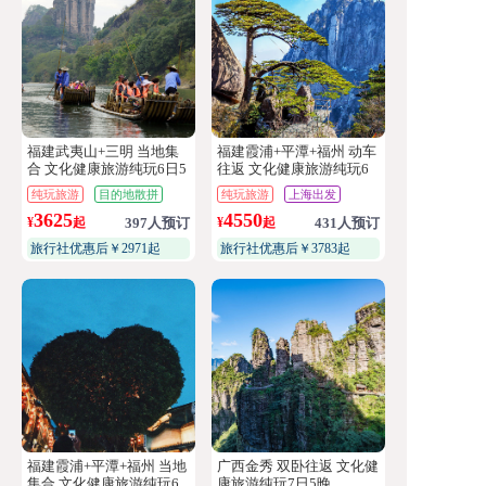
福建武夷山+三明 当地集
福建霞浦+平潭+福州 动车
合 文化健康旅游纯玩6日5
往返 文化健康旅游纯玩6
晚
日5晚
纯玩旅游
目的地散拼
纯玩旅游
上海出发
3625
4550
¥
起
397人预订
¥
起
431人预订
旅行社优惠后￥2971起
旅行社优惠后￥3783起
福建霞浦+平潭+福州 当地
广西金秀 双卧往返 文化健
集合 文化健康旅游纯玩6
康旅游纯玩7日5晚