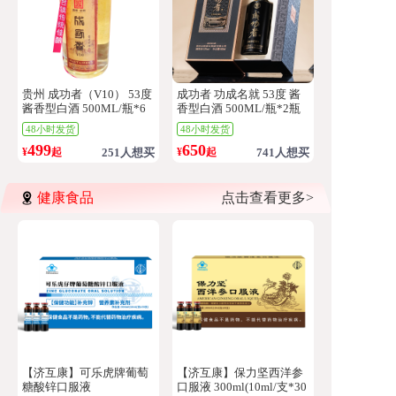
贵州 成功者（V10） 53度
成功者 功成名就 53度 酱
酱香型白酒 500ML/瓶*6
香型白酒 500ML/瓶*2瓶
瓶
48小时发货
48小时发货
499
650
¥
起
251人想买
¥
起
741人想买
健康食品
点击查看更多>
【济互康】可乐虎牌葡萄
【济互康】保力坚西洋参
糖酸锌口服液
口服液 300ml(10ml/支*30