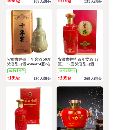
980
319
¥
起
109人想买
¥
起
131人想买
安徽古井镇 十年窖酒 50度
安徽古井镇 百年贡酒（红
浓香型白酒 450ml*4瓶/箱
瓶） 52度 浓香型白酒
500ml*6瓶/箱
48小时发货
48小时发货
199
399
¥
起
130人想买
¥
起
269人想买