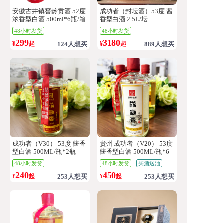
安徽古井镇窖龄贡酒 52度
成功者（封坛酒）53度 酱
浓香型白酒 500ml*6瓶/箱
香型白酒 2.5L/坛
48小时发货
48小时发货
299
3180
¥
起
124人想买
¥
起
889人想买
成功者（V30） 53度 酱香
贵州 成功者（V20） 53度
型白酒 500ML/瓶*2瓶
酱香型白酒 500ML/瓶*6
瓶
48小时发货
48小时发货
买酒送油
240
450
¥
起
253人想买
¥
起
253人想买