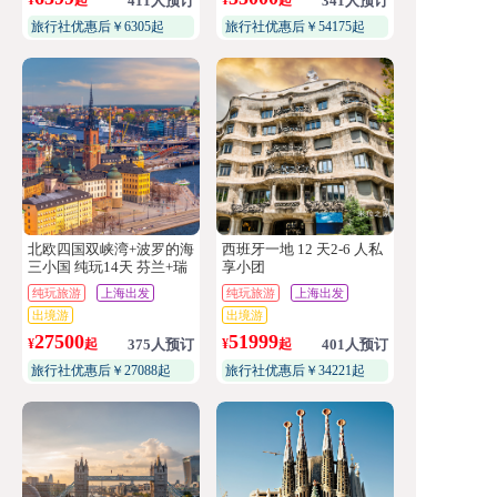
411人预订
341人预订
旅行社优惠后￥6305起
旅行社优惠后￥54175起
北欧四国双峡湾+波罗的海
西班牙一地 12 天2-6 人私
三小国 纯玩14天 芬兰+瑞
享小团
典+挪威+丹麦+爱沙尼亚
纯玩旅游
上海出发
纯玩旅游
上海出发
+拉脱维亚+立陶宛
出境游
出境游
27500
51999
¥
起
375人预订
¥
起
401人预订
旅行社优惠后￥27088起
旅行社优惠后￥34221起