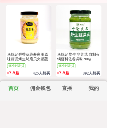
马锦记鲜香蒜蓉酱家用原
马锦记 野生韭菜花 自制火
味蒜泥烤生蚝扇贝火锅蘸
锅蘸料佐餐调味200g
料紫皮蒜火锅调料
48小时发货
48小时发货
7.5
7.5
¥
起
425人想买
¥
起
392人想买
首页
佣金钱包
直播
我的