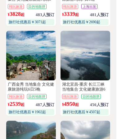
日5晚
纯玩旅游
目的地散拼
纯玩旅游
上海出发
3828
3339
¥
起
483人预订
¥
起
481人预订
旅行社优惠后￥3071起
旅行社优惠后￥2690起
广西金秀 当地集合 文化健
湖北宜昌-重庆 长江三峡
康旅游纯玩6日5晚
当地集合 文化健康旅游6
日3晚总统六号游轮2晚四
纯玩旅游
目的地散拼
纯玩旅游
目的地散拼
钻酒店
2539
4950
¥
起
487人预订
¥
起
456人预订
旅行社优惠后￥1902起
旅行社优惠后￥4507起