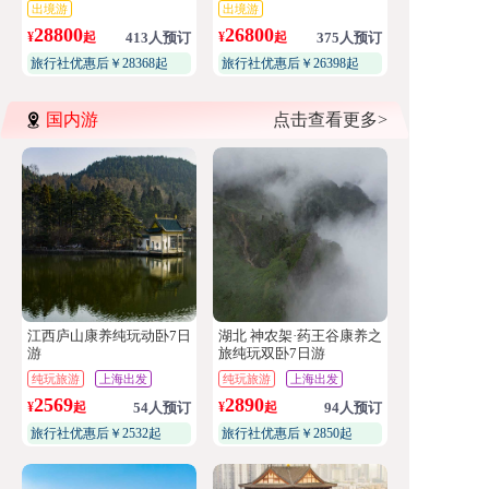
出境游
出境游
罗·波尔图·里斯本
维亚·托莱多
28800
26800
¥
起
413人预订
¥
起
375人预订
旅行社优惠后￥28368起
旅行社优惠后￥26398起
国内游
点击查看更多>
江西庐山康养纯玩动卧7日
湖北 神农架·药王谷康养之
游
旅纯玩双卧7日游
纯玩旅游
上海出发
纯玩旅游
上海出发
2569
2890
¥
起
54人预订
¥
起
94人预订
旅行社优惠后￥2532起
旅行社优惠后￥2850起