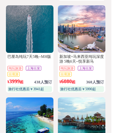
巴厘岛纯玩7天5晚--MH版
新加坡+马来西亚纯玩深度
游 5晚6天--悦享新马
纯玩旅游
上海出发
纯玩旅游
上海出发
出境游
出境游
3999
6080
¥
起
438人预订
¥
起
360人预订
旅行社优惠后￥3941起
旅行社优惠后￥5990起