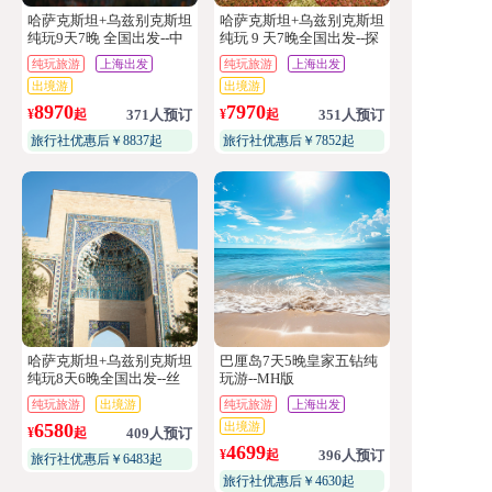
哈萨克斯坦+乌兹别克斯坦
哈萨克斯坦+乌兹别克斯坦
纯玩9天7晚 全国出发--中
纯玩 9 天7晚全国出发--探
亚2国
秘双国
纯玩旅游
上海出发
纯玩旅游
上海出发
出境游
出境游
8970
7970
¥
起
371人预订
¥
起
351人预订
旅行社优惠后￥8837起
旅行社优惠后￥7852起
哈萨克斯坦+乌兹别克斯坦
巴厘岛7天5晚皇家五钻纯
纯玩8天6晚全国出发--丝
玩游--MH版
路有约
纯玩旅游
出境游
纯玩旅游
上海出发
6580
出境游
¥
起
409人预订
4699
¥
起
396人预订
旅行社优惠后￥6483起
旅行社优惠后￥4630起