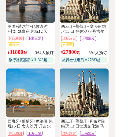
英国+爱尔兰+伦敦漫游
西班牙+葡萄牙+摩洛哥 纯
+七姐妹白崖 纯玩12 天
玩15 日 舍夫沙万·丹吉尔·
德图安·龙达·米哈斯·塞戈
纯玩旅游
上海出发
纯玩旅游
上海出发
维亚·辛特拉·罗卡角·阿威
出境游
出境游
罗·波尔图·里斯本
31800
27800
¥
起
364人预订
¥
起
391人预订
旅行社优惠后￥31323起
旅行社优惠后￥27383起
西班牙+葡萄牙+摩洛哥 纯
西班牙+葡萄牙+直布罗陀
玩15 日 舍夫沙万·丹吉尔·
纯玩 13 日世遗文化游 马
德图安·龙达·米哈斯·塞戈
德里·巴塞罗那·辛特拉·里
纯玩旅游
上海出发
纯玩旅游
上海出发
维亚·辛特拉·罗卡角·阿威
斯本·米哈斯·波尔图·塞戈