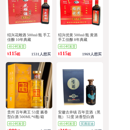
绍兴花雕酒 500ml/瓶 手工
绍兴优黄 500ml/瓶 黄酒
佳酿 10年典藏
手工佳酿 8年典藏
48小时发货
48小时发货
115
115
¥
起
1531人想买
¥
起
1969人想买
贵州 百年蔺王 53度 酱香
安徽古井镇 百年贡酒（黑
型白酒 500ML*6瓶/箱
瓶） 52度 浓香型白酒
500ml*6瓶/箱
48小时发货
48小时发货
买酒送油