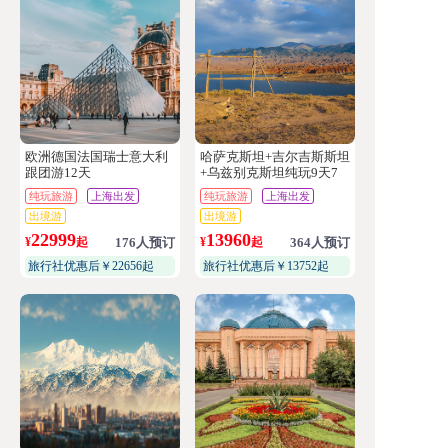
欧洲德国法国瑞士意大利
哈萨克斯坦+吉尔吉斯斯坦
跟团游12天
+乌兹别克斯坦纯玩9天7
晚全国出发--中亚三国
纯玩旅游
上海出发
纯玩旅游
上海出发
出境游
出境游
22999
13960
¥
起
176人预订
¥
起
364人预订
旅行社优惠后￥22656起
旅行社优惠后￥13752起