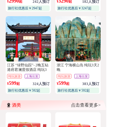
2990
3290
¥
起
242人预订
¥
起
182人预订
旅行社优惠后￥2947起
旅行社优惠后￥3247起
江苏 “绿野仙踪”- 2晚五钻
浙江 宁海横山岛 纯玩3天2
港府君澜度假酒店 纯玩3
晚
天2晚
纯玩旅游
上海出发
纯玩旅游
上海出发
599
599
¥
起
324人预订
¥
起
383人预订
旅行社优惠后￥592起
旅行社优惠后￥592起
酒类
点击查看更多>