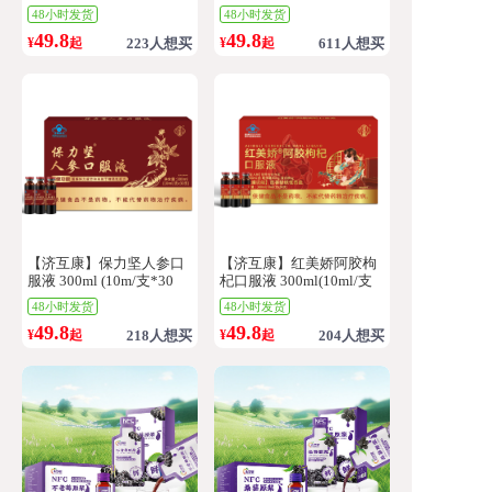
300ml(10ml/支*30支）/盒
支)/盒
48小时发货
48小时发货
49.8
49.8
¥
起
223人想买
¥
起
611人想买
【济互康】保力坚人参口
【济互康】红美娇阿胶枸
服液 300ml (10m/支*30
杞口服液 300ml(10ml/支
支)/盒
*30支)/盒
48小时发货
48小时发货
49.8
49.8
¥
起
218人想买
¥
起
204人想买