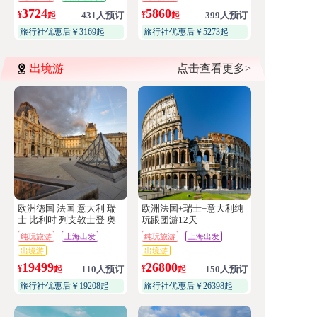
3724
5860
¥
起
431人预订
¥
起
399人预订
旅行社优惠后￥3169起
旅行社优惠后￥5273起
出境游
点击查看更多>
欧洲德国 法国 意大利 瑞
欧洲法国+瑞士+意大利纯
士 比利时 列支敦士登 奥
玩跟团游12天
地利纯玩跟团游12天
纯玩旅游
上海出发
纯玩旅游
上海出发
出境游
出境游
19499
26800
¥
起
110人预订
¥
起
150人预订
旅行社优惠后￥19208起
旅行社优惠后￥26398起