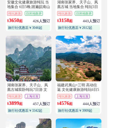
安徽文化健康旅游纯玩 当
湖南张家界、天子山、凤
地集合 6日5晚 踏遍皖南山
凰古城 当地集合 纯玩5日
水 遇见烟火徽州
游 文化健康旅游
纯玩旅游
目的地散拼
纯玩旅游
目的地散拼
3650
3158
¥
起
426人预订
¥
起
443人预订
旅行社优惠后￥3046起
旅行社优惠后￥2612起
湖南张家界、天子山、凤
福建武夷山+三明 高动往
凰古城双卧纯玩7日游 文
返 文化健康旅游纯玩6日5
化健康旅游
晚
纯玩旅游
上海出发
纯玩旅游
上海出发
3899
4576
¥
起
457人预订
¥
起
444人预订
旅行社优惠后￥3342起
旅行社优惠后￥3909起