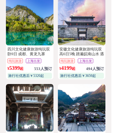
四川文化健康旅游纯玩双
安徽文化健康旅游纯玩双
卧9日 成都、黄龙九寨
高6日5晚 踏遍皖南山水 遇
沟、三星堆、熊猫基地
见烟火徽州
纯玩旅游
上海出发
纯玩旅游
上海出发
5399
4199
¥
起
553人预订
¥
起
494人预订
旅行社优惠后￥5320起
旅行社优惠后￥3659起