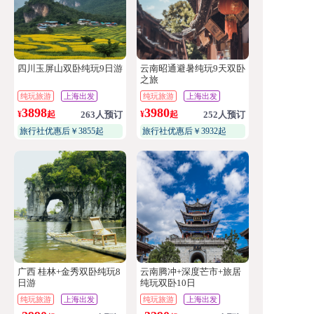
四川玉屏山双卧纯玩9日游
云南昭通避暑纯玩9天双卧
之旅
纯玩旅游
上海出发
纯玩旅游
上海出发
3898
3980
¥
起
263人预订
¥
起
252人预订
旅行社优惠后￥3855起
旅行社优惠后￥3932起
广西 桂林+金秀双卧纯玩8
云南腾冲+深度芒市+旅居
日游
纯玩双卧10日
纯玩旅游
上海出发
纯玩旅游
上海出发