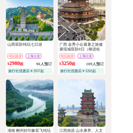
山西双卧纯玩七日游
广西 金秀小众避暑之旅健
康瑶城双卧8日（柳进桂
出）
纯玩旅游
上海出发
纯玩旅游
上海出发
2980
3250
¥
起
96人预订
¥
起
109人预订
旅行社优惠后￥2937起
旅行社优惠后￥3202起
湖南 郴州好印象双飞纯玩
江西南昌 山水康养、人文