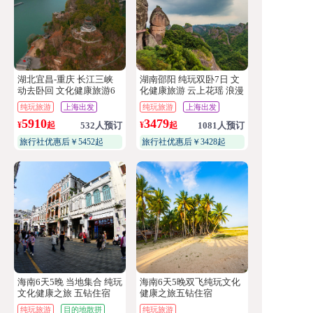
湖北宜昌-重庆 长江三峡
湖南邵阳 纯玩双卧7日 文
动去卧回 文化健康旅游6
化健康旅游 云上花瑶 浪漫
日3晚总统六号游轮2晚四
崀山
纯玩旅游
上海出发
纯玩旅游
上海出发
钻酒店
5910
3479
¥
起
532人预订
¥
起
1081人预订
旅行社优惠后￥5452起
旅行社优惠后￥3428起
海南6天5晚 当地集合 纯玩
海南6天5晚双飞纯玩文化
文化健康之旅 五钻住宿
健康之旅五钻住宿
纯玩旅游
目的地散拼
纯玩旅游