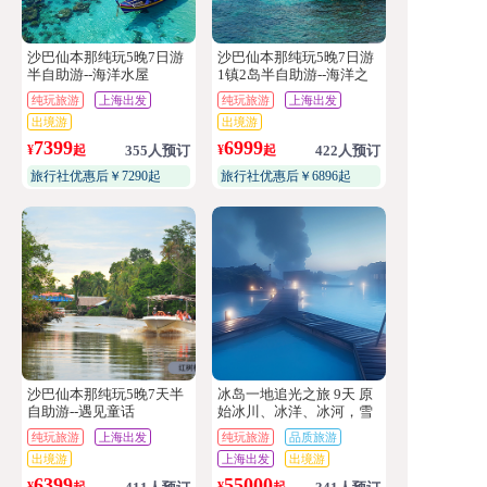
沙巴仙本那纯玩5晚7日游
沙巴仙本那纯玩5晚7日游
半自助游--海洋水屋
1镇2岛半自助游--海洋之
心
纯玩旅游
上海出发
纯玩旅游
上海出发
出境游
出境游
7399
6999
¥
起
355人预订
¥
起
422人预订
旅行社优惠后￥7290起
旅行社优惠后￥6896起
沙巴仙本那纯玩5晚7天半
冰岛一地追光之旅 9天 原
自助游--遇见童话
始冰川、冰洋、冰河，雪
原探险(4~6人小团）
纯玩旅游
上海出发
纯玩旅游
品质旅游
出境游
上海出发
出境游
6399
55000
¥
起
¥
起