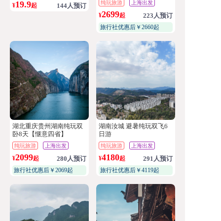
19.9
纯玩旅游
上海出发
¥
起
144人预订
2699
¥
起
223人预订
旅行社优惠后￥2660起
湖北重庆贵州湖南纯玩双
湖南汝城 避暑纯玩双飞6
卧8天【惬意四省】
日游
纯玩旅游
上海出发
纯玩旅游
上海出发
2099
4180
¥
起
280人预订
¥
起
291人预订
旅行社优惠后￥2069起
旅行社优惠后￥4119起