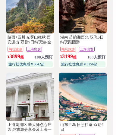
陕西+四川 光雾山揽秋 西
湖南 苗韵湘西北·双飞6日
安进出·双卧9日纯玩游-全
纯玩跟团游
程5晚5钻酒店连住不挪窝
纯玩旅游
上海出发
纯玩旅游
上海出发
3899
3199
¥
起
188人预订
¥
起
163人预订
旅行社优惠后￥3842起
旅行社优惠后￥3156起
上海黄浦区 辛大师点心庄
山东半岛 日照往返·双动6
园 纯旅游分享会及上海一
日
日聚