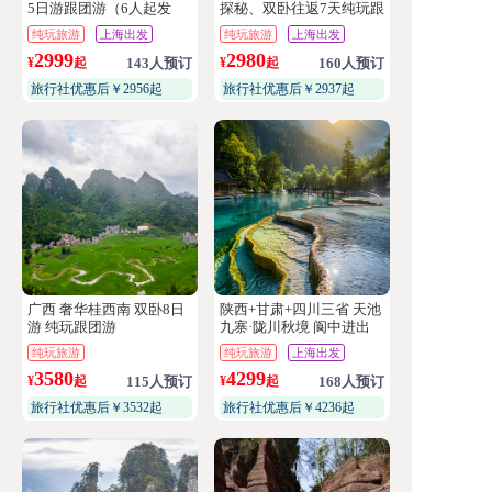
5日游跟团游（6人起发
探秘、双卧往返7天纯玩跟
团）
团游
纯玩旅游
上海出发
纯玩旅游
上海出发
2999
2980
¥
起
143人预订
¥
起
160人预订
旅行社优惠后￥2956起
旅行社优惠后￥2937起
广西 奢华桂西南 双卧8日
陕西+甘肃+四川三省 天池
游 纯玩跟团游
九寨·陇川秋境 阆中进出
双飞8天 纯玩跟团游
纯玩旅游
纯玩旅游
上海出发
3580
4299
¥
起
115人预订
¥
起
168人预订
旅行社优惠后￥3532起
旅行社优惠后￥4236起