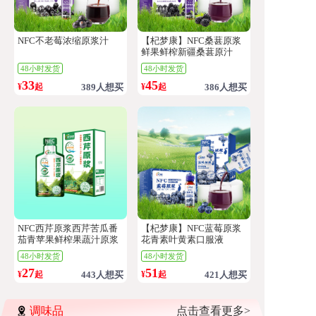
NFC不老莓浓缩原浆汁
【杞梦康】NFC桑葚原浆
鲜果鲜榨新疆桑葚原汁
48小时发货
48小时发货
33
45
¥
起
389人想买
¥
起
386人想买
NFC西芹原浆西芹苦瓜番
【杞梦康】NFC蓝莓原浆
茄青苹果鲜榨果蔬汁原浆
花青素叶黄素口服液
48小时发货
48小时发货
27
51
¥
起
443人想买
¥
起
421人想买
调味品
点击查看更多>