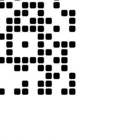
、朋友等不同房，予以谅解和配合。
所限，详细执行条款未附在此，若游客需要，可向我公司索取。该保险理
法辨认将会导致使馆要求您面试销签，由此造成不必要的损失，非
馆通知时间本人前往使馆。建议客人将返程机票订在回国当天下午
不对外办公）；
人做好被通知面试销签准备；
，否则整团客人将被拒签或者护照不能及时从领馆取出，如因客人不
名不正确，请抵达中国后配合旅行社第一时间前往使馆面试销签；