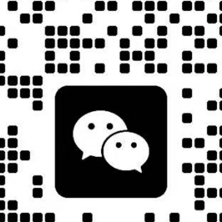
 4000 元/人/全程 )
额外费用。
结算（不占床孩童无早饭食用）
要求提供材料或者假材料的情况）
费用
照实际发生的费用支付，但最高不应超过旅游费用的总额
出团人数不足等及不可抗力等原因推迟或调整行程及出发日期的权利