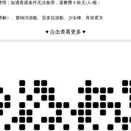
；如遇客观条件无法食用，退餐费 8 欧元/人/顿；
花船而得名，历史上即是最浪漫的地区之一，从桥上可以看到建筑在水
科尔马这样高密集成片保留着 16 世纪建筑风格却不多见，是重要
机讲解）、塞纳河游船、贡多拉游船、少女峰、库肯霍夫
五颜六色的美丽房子、鲜花以及倒影构成了美丽的景色。有别于威尼斯的
车、导游和司机服务等费用)；
只含第一道门票。
车、导游和司机服务等费用)；