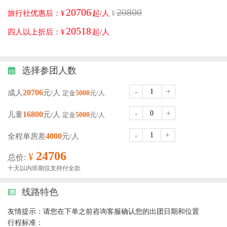
20706
20800
旅行社优惠后：¥
起/人
¥
20518
四人以上折后：¥
起/人
选择参团人数
-
+
20706
成人
元/人
定金
5000
元/人
-
+
16800
儿童
元/人
定金
5000
元/人
-
+
4000
全程单房差
元/人
24706
¥
总价:
十天以内班期仅支持付全款
线路特色
友情提示：请您在下单之前咨询客服确认您的出团日期和位置
行程标准：