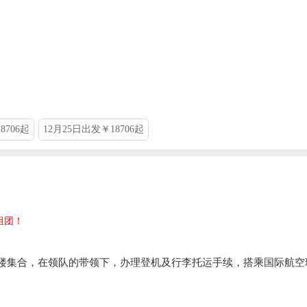
14
15
16
17
18
19
11
12
13
21
22
23
24
25
26
18
19
20
28
29
30
25
26
27
8706起
12月25日出发￥18706起
组团！
航站楼集合，在领队的带领下，办理登机及行李托运手续，搭乘国际航空