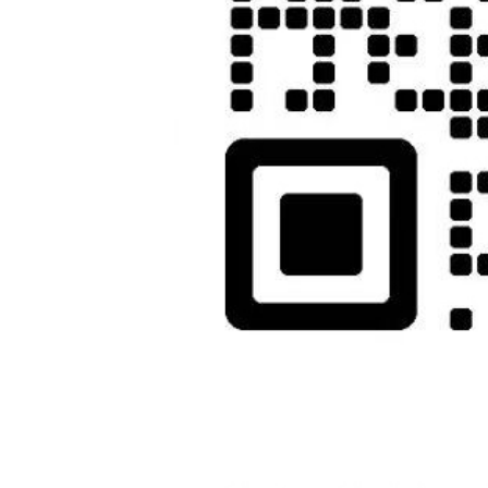
请务必保证客人资料的真实性；
如客人无法保证以上两点，我公司将谢绝客人参团！
3.团队按不产生单男单女的原则分房，在不影响团队分房原则的前
4. 本公司已经为参团游客购买符合申根送签和英国送签要求之境外
赔不可用多买份额增加理赔，建议游客若有其他需 要，可自行购买
销签提示：
当您从欧洲离境时，一定检查海关是否给您的护照盖了清晰的离境
常抱歉只能由本人承担！ 请您谅解的同时也请您自己务必仔细留意
按照欧洲各使馆现行规定，会抽查团队部分或全部出团客人回国后
或第二天；如遇回国抵达当天为周五、周六或周日，请订下周一下
部分使馆通常会待客人回国几天后才通知面试销签，此种情况较难
我公司保留使馆对客人抽查面试的权力(送签与销签)，因面试而
配合领馆工作而产生的损失，由该客人承担；
请务必保管好全程登机牌，并核对姓名拼写，发生姓名错误请及时
如果不能当即销签，使馆将会通知面试核销签证，由此产生的所有
价格说明：