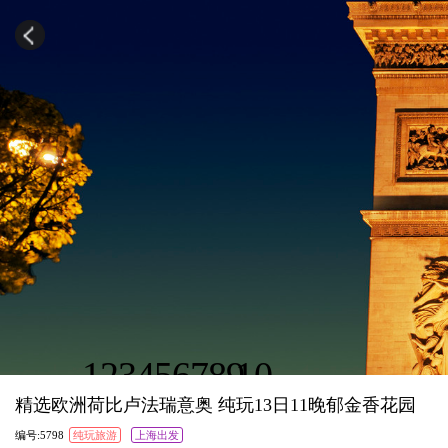
1
2
3
4
5
6
7
8
9
10
精选欧洲荷比卢法瑞意奥 纯玩13日11晚郁金香花园
编号:5798
纯玩旅游
上海出发