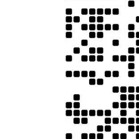
8. 单人间房差(不保证夫妻、成年子女与父母同房，否则需补单房差 3-4 星
9. 私人原因、交通延阻、罢工、台风或其它不可抗力因素而产生的
儿童价格：
6 周岁以下不占床的儿童报名，在成人价上直接扣减 4000 元/人
特别注意事项：
1. 如遇拒签，我们将收取拒签费用 1200 元/人（不按照旅行社
2. 旅游者因个人原因取消行程，需根据以下标准支付已产生的旅游
团队出发前 30 日至 15 日，按旅游团费的 5%收取;
团队出发前 14 日至 7 日，按旅游团费的 20%收取
团队出发前 6 日至 4 日，按旅游团费的 50%收取
团队出发前 3 日至 1 日，按旅游团费的 60%收取
出发当天取消，按旅游团费的 70%收取，
如按上述约定比例扣除的必要费用低于实际发生的费用，旅游者按
1.我社保留因航空公司机位调整、签证、汇率、燃油附加费上涨、
2.材料的真实性
请务必保证客人在护照签名页及签证表格上亲笔签名；