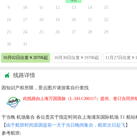
今日
9
10
11
12
13
14
15
13
16
17
18
19
20
21
22
20
23
24
25
26
27
28
29
27
30
31
10月02日出发￥20706起
10月30日出发￥19706起
11月27日出发￥1
线路详情
因知识产权所限，景点图片请游客自行查找
此线路由上海万国国旅（L-SH-CJ00117）提供、签订合同并
于当晚 机场集合 各位贵宾于指定时间在上海浦东国际机场 T1 
【
由于航班时间原因提前一天于当日晚间集合，航班次日起飞
】
参考航班: