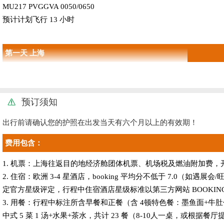
MU217 PVGGVA 0050/0650
预计计划飞行 13 小时
第一天 上海
景点：
上海-日内瓦
交通：
飞机
预订须知
住宿：
欧洲3星酒店或同级
出行前请确认您的护照在出发当天有六个月以上的有效期！
用餐：
早餐自理，中餐中式五菜一汤，晚餐中式
费用包含：
五菜一汤
1. 机票：上海往返目的地经济舱团体机票、机场税及燃油附加费，
抵达后游览：
2. 住宿：欧洲 3-4 星酒店，booking 平均分不低于 7
【
日内瓦城市观光
】（游览时间约 30 分钟)
定官方星级评定，行程中住宿酒店星级标准以第三方网站 BOOKIN
【
日内瓦湖大喷泉（外观）
】美丽的日内瓦湖之畔,蔚蓝的天空倒映
3. 用餐：行程中标注所含早餐和正餐（含 4顿特色餐：墨鱼面+牛
泉。
中式 5 菜 1 汤+水果+茶水，共计 23 餐（8-10人一桌，或
【
万国宫
】（外观）万国宫是联合国的欧洲总部驻地，位于日内瓦东