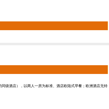
于原评分的同级酒店），以两人一房为标准、酒店欧陆式早餐；欧洲酒店无特
久的国际都市，如果天气晴好可看到喷水可高达 130 米的大喷
座宏伟的建筑群组成，周围绿树环抱，环境幽美。