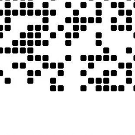
提下安排夫妻一间房，散拼团队因单男单女问题可能产生夫妻、亲属
旅游意外险，包含境内外医疗保险总额 30 万人民币，由于篇 幅
其他旅游意外保险。
章，它是您已经回到中国的唯一凭证。如果没有盖章或者章不清晰无
；
面试销签。使馆会在团队出团后予以通知，抽查到的客人必须按照使
午或晚上的航班，以避免使馆通知面试而耽误航班（各使馆周五下午
理解，但实属使馆现行做法。且所有面试费用由客人自理，请各位客
产生的一切费用由客人自理；如被抽查面试，客人必须去领馆配合工作
告知导游，及时补救。若因客人自身原因丢失、缺损登机牌证明或姓
费用由客人承担；