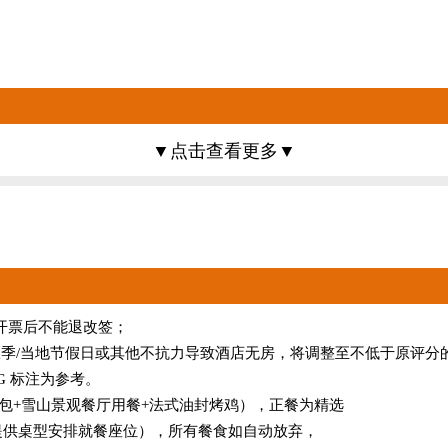
开票后不能退改签；
.0（如遇展会/旺季/当地节假日或其他不抗力导致酒店无房，将调整至不低
G 标注为参考。
在湖泊里形成一幅天水相接的画面，而且还是全世界交汇之点、历史悠
肚包+雪山景观餐厅用餐+法式油封烤鸡），正餐为精选
根据餐厅提供桌型安排就餐座位），所有餐食如自动放弃，
北郊的日内瓦湖畔，与巍峨的阿尔卑斯山遥遥相望。万国宫由 4 