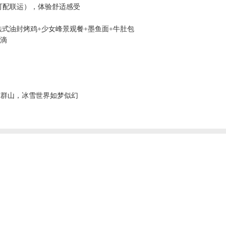
可配联运），体验舒适感受
黎法式油封烤鸡+少女峰景观餐+墨鱼面+牛肚包
点滴
览群山，冰雪世界如梦似幻
2026年9月
2
一
二
三
四
五
六
日
一
二
1
2
3
4
5
7
8
9
10
11
12
4
5
6