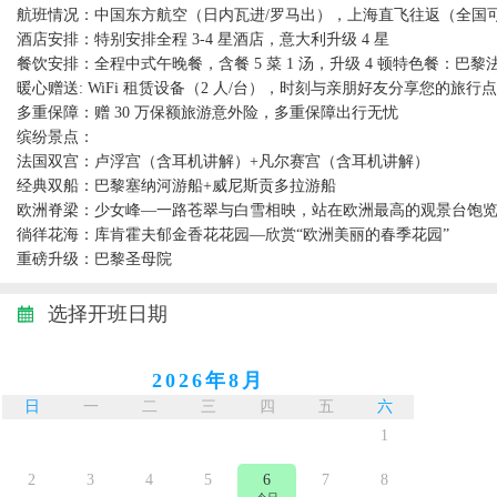
航班情况：中国东方航空（日内瓦进/罗马出），上海直飞往返（全国
酒店安排：特别安排全程 3-4 星酒店，意大利升级 4 星
餐饮安排：全程中式午晚餐，含餐 5 菜 1 汤，升级 4 顿特色餐：巴
暖心赠送: WiFi 租赁设备（2 人/台），时刻与亲朋好友分享您的旅行
多重保障：赠 30 万保额旅游意外险，多重保障出行无忧
缤纷景点：
法国双宫：卢浮宫（含耳机讲解）+凡尔赛宫（含耳机讲解）
经典双船：巴黎塞纳河游船+威尼斯贡多拉游船
欧洲脊梁：少女峰—一路苍翠与白雪相映，站在欧洲最高的观景台饱
徜徉花海：库肯霍夫郁金香花花园—欣赏“欧洲美丽的春季花园”
重磅升级：巴黎圣母院
选择开班日期
2026年8月
日
一
二
三
四
五
六
日
1
2
3
4
5
6
7
8
6