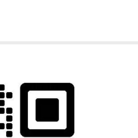
中的倒影，景色优美，更有“小威尼斯”的美称。
的建筑文化遗产
众星捧月，科尔马的河流则是小家碧玉，静静徜徉在岁月的角落，滋养