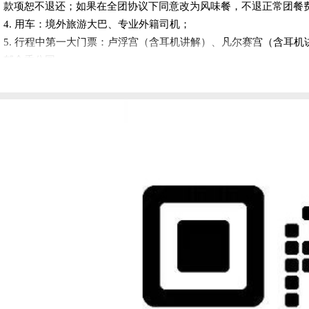
款项恕不退还；如果在全团协议下同意改为风味餐，不退正常团餐费用
【
科尔马
】（观光时间不少于 1 小时）科尔马也因其境内运河和
4. 用车：境外旅游大巴、专业外籍司机；
【
科尔马老城区
】具有童话色彩的木屋的阿尔萨斯地区的特色，而像
5. 行程中第一大门票：卢浮宫（含耳机讲解）、凡尔赛宫（含耳
【
科尔马小威尼斯
】穿过 colmar 小城的河流。因河岸两旁
郁金香公园；
着一方土地一方人。
6. 签证：签证费用；
7. 保险：境外 30 万人民币医疗险（70 周岁以上保额减半）；
8. 全程司导服务费。
9. 全程 wifi 设备 2 人一台
费用不含：
1. 个人护照办理费用；
2. 航空保险费、行李保险费、超重行李费；
3. 酒店客房、行李员、餐馆等其它自愿支付小费；
4. 各项私人额外费用如：洗衣、长途电话、酒水等消费；
5. 行程安排外之任何观光项目及自费活动(包括这些活动期间的用
6. 行程景点未经特殊标注，均不含官导/不做入内参观；经标注的
7. 行程安排外之任何观光项目及自费活动(包括这些活动期间的用