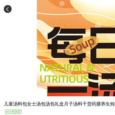
儿童汤料包女士汤包汤包礼盒月子汤料干货药膳养生炖
48小时发货