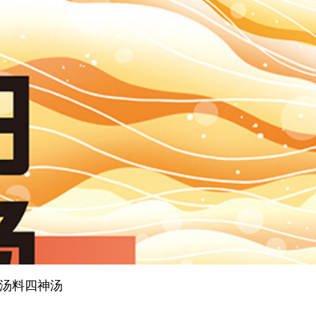
汤料四神汤